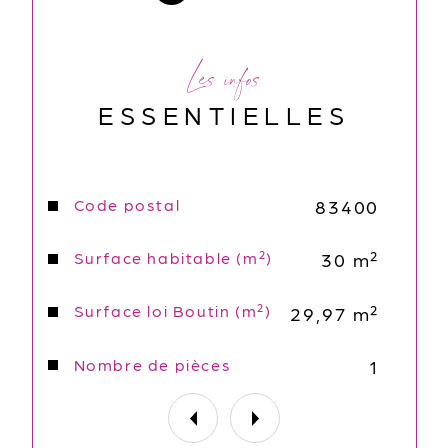
Loyer : 600€ Charges Comprises ( 
Les infos
Compris dans les charges : Charges 
de Copropriété).
ESSENTIELLES
Consommation électrique : individuelle 
Consommation eau : individuelle
Caractéristiques
Code postal
Valeurs
83400
Disponible le 28 Juillet
Surface habitable (m²)
30 m²
Honoraire d'agence : 350€
Surface loi Boutin (m²)
29,97 m²
Nombre de pièces
1