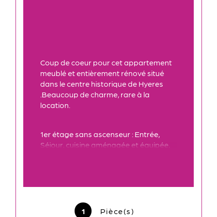
Coup de coeur pour cet appartement 
meublé et entièrement rénové situé 
dans le centre historique de Hyeres 
.Beaucoup de charme, rare à la 
location.
1er étage sans ascenseur : Entrée, 
Séjour, cuisine aménagée et équipée, 
salle de douche,wc.
Equipements : Plaque induction, 
placards, micro onde, lave linge, 
réfrigérateur-congélateur, canapé 
1
Pièce(s)
convertible, télévision,fibre. .