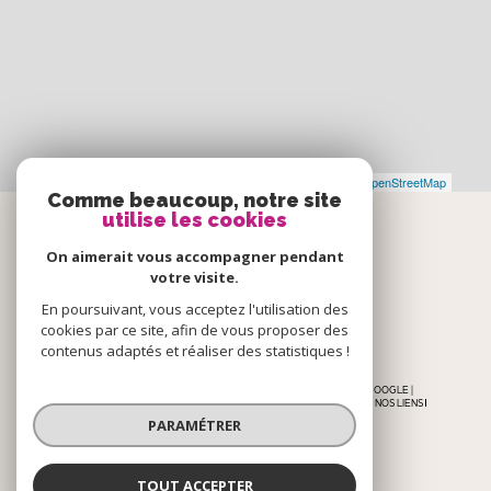
Leaflet
|
©
Maps
|
© OpenStreetMap
Jawg
Comme beaucoup, notre site
utilise les cookies
Espace
On aimerait vous accompagner pendant
votre visite.
PROPRIÉTAIRE
En poursuivant, vous acceptez l'utilisation des
cookies par ce site, afin de vous proposer des
se connecter
contenus adaptés et réaliser des statistiques !
© 2026 | TOUS DROITS RÉSERVÉS | TRADUCTION POWERED BY GOOGLE |
NOS HONORAIRES
PLAN DU SITE
MENTIONS LÉGALES
ADMIN
NOS LIENS
POLITIQUE RGPD
COOKIES
PARAMÉTRER
TOUT ACCEPTER