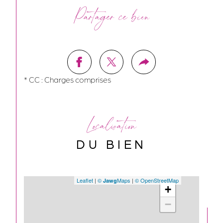
Partager ce bien
* CC : Charges comprises
Localisation
DU BIEN
Leaflet
|
©
Maps
|
© OpenStreetMap
Jawg
+
−