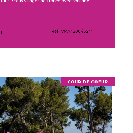
 Plus Beaux Villages de France avec son label
er
Réf : VMA120045211
COUP DE COEUR