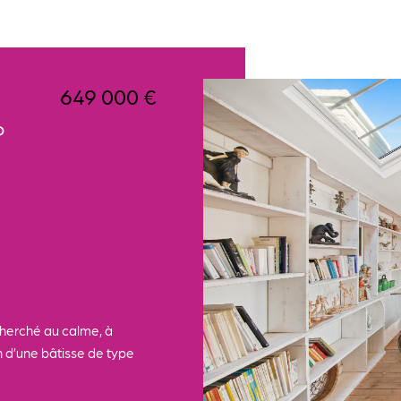
649 000 €
P
cherché au calme, à
n d’une bâtisse de type