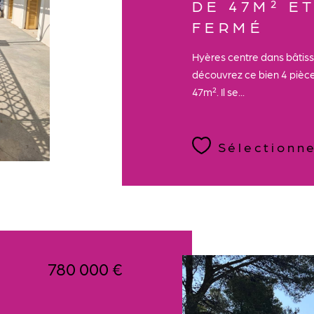
DE 47M² E
FERMÉ
Hyères centre dans bâtis
découvrez ce bien 4 pièc
47m². Il se...
Sélectionn
780 000 €