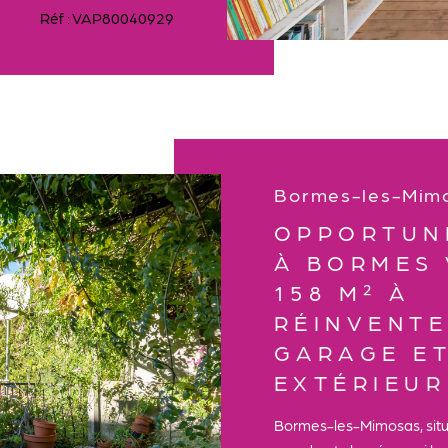
Réf : VAP80040929
Bormes-les-Mim
OPPORTUN
À BORMES 
158 M² À
RÉINVENTE
GARAGE ET
EXTÉRIEUR
Bormes-les-Mimosas, situé