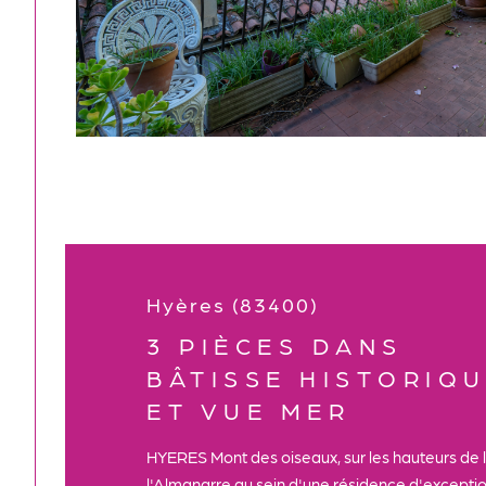
Hyères (83400)
3 PIÈCES DANS
BÂTISSE HISTORIQ
ET VUE MER
HYERES Mont des oiseaux, sur les hauteurs de 
l'Almanarre au sein d'une résidence d'exception