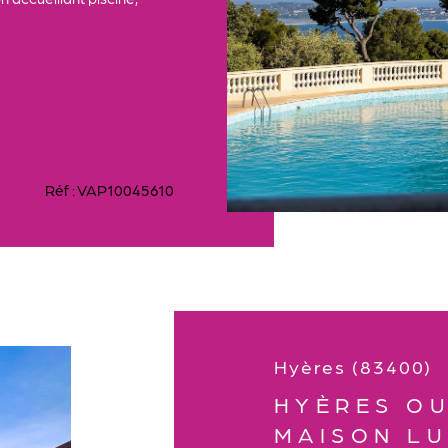
Réf : VAP10045610
Hyères (83400)
HYÈRES O
MAISON L