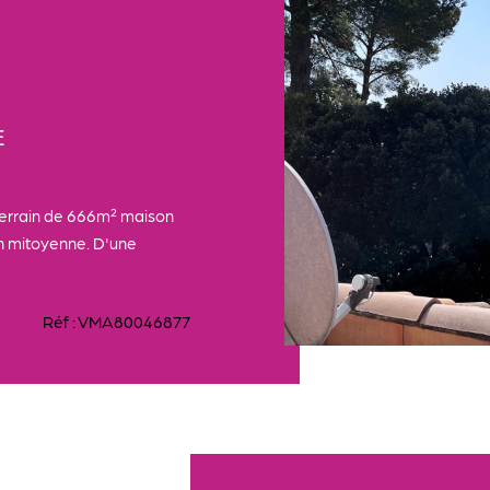
E
errain de 666m² maison
non mitoyenne. D'une
Réf : VMA80046877