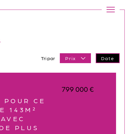
s
Tri par
Prix
Date
799 000 €
 POUR CE
DE 143M²
 AVEC
DE PLUS