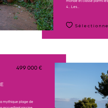
monde et classé parmi les
4... Les...
Sélectionn
499 000 €
UE
la mythique plage de
 accueillant piscine,