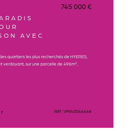
745 000 €
ARADIS
POUR
SON AVEC
 des quartiers les plus recherchés de HYERES,
t verdoyant, sur une parcelle de 496m²,
er
Réf : VMA0044446