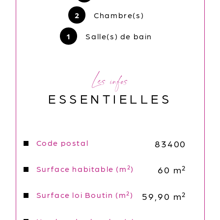
plaque vtiro et hotte), 2 chambres ( 
2
Chambre(s)
12,50 m2 et 9,30m2,) 1 salle de bain ( 
7,25 m2), 1 wc séparé.
1
Salle(s) de bain
Loyer 1015 €/ mois charges comprises 
( compris dans les charges : charges 
Les infos
de copropriété + eau froide)
ESSENTIELLES
Electricité "individuel"
Frais d'agence 750€
Caractéristiques
Code postal
Valeurs
83400
Surface habitable (m²)
60 m²
Surface loi Boutin (m²)
59,90 m²