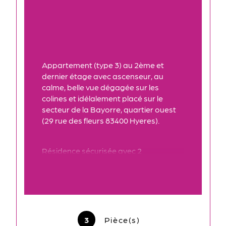
Appartement (type 3) au 2ème et 
dernier étage avec ascenseur, au 
calme, belle vue dégagée sur les 
colines et idélalement placé sur le 
secteur de la Bayorre, quartier ouest 
(29 rue des fleurs 83400 Hyeres).
Résidence sécurisée avec 2 
stationnements privés en sous sol. 
Local vélo. fibre internet.
Entrée, séjour (23,45m2) , terrasse 
ensolleillée (7,15 m2 exposition Ouest) , 
3
Pièce(s)
cuisine aménagée et semi équipée ( 