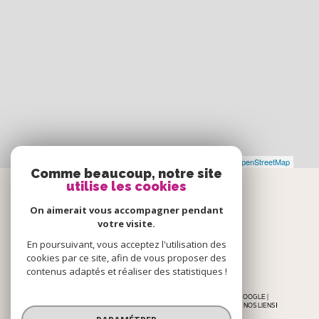
Leaflet
|
©
Maps
|
© OpenStreetMap
Jawg
Comme beaucoup, notre site
utilise les cookies
Espace
On aimerait vous accompagner pendant
votre visite.
PROPRIÉTAIRE
En poursuivant, vous acceptez l'utilisation des
cookies par ce site, afin de vous proposer des
se connecter
contenus adaptés et réaliser des statistiques !
© 2026 | TOUS DROITS RÉSERVÉS | TRADUCTION POWERED BY GOOGLE |
NOS HONORAIRES
PLAN DU SITE
MENTIONS LÉGALES
ADMIN
NOS LIENS
POLITIQUE RGPD
COOKIES