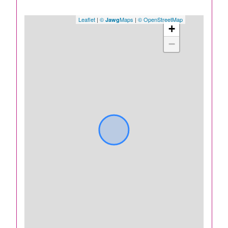
Leaflet
|
©
Maps
|
© OpenStreetMap
Jawg
+
−