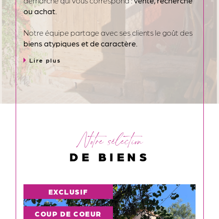
démarche qui vous correspond :
vente, recherche
ou achat.
Notre équipe partage avec ses clients le goût des
biens atypiques et de caractère.
Lire plus
Un accueil personnalisé est réservé à nos clients
étrangers. Au sein de
L'Agence du Village, à
Bormes-les-Mimosas
, l’anglais et l'italien sont des
langues couramment parlées.
Pour chaque bien, une communication adaptée
est mise en place au national et à l’international,
Notre sélection
en fonction de ses critères, sa cible et son prix.
DE BIENS
Si vous recherchez un réel accompagnement dans
votre démarche immobilière, du conseil et de
l’implication n'hésitez pas à nous contacter.
NOUVEAUTÉ