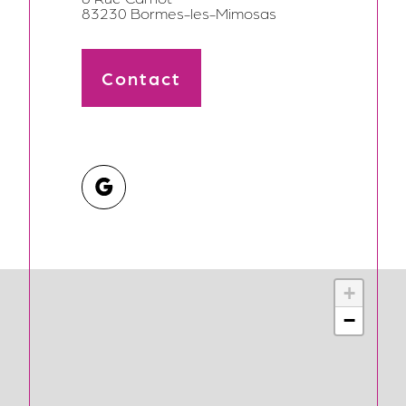
contact@lagence-bormes.com
8 Rue Carnot
83230 Bormes-les-Mimosas
Contact
+
−