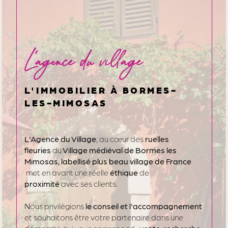
L'agence du village
L'IMMOBILIER À BORMES-
LES-MIMOSAS
L'Agence du Village
, au cœur des
ruelles
fleuries
du
Village médiéval de Bormes les
Mimosas, labellisé plus beau village de France
met en avant une réelle
éthique
de
proximité
avec ses clients.
Nous privilégions
le conseil et l'accompagnement
et souhaitons être votre partenaire dans une