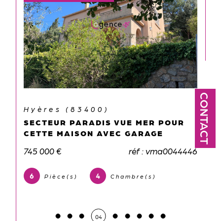
CONTACT
Hyères (83400)
MER POUR
MAISON FAMILIALE AVEC VUE
RAGE
DE L'ÉTAGE ET À 7 MINUTES D
PLAGE DE L'ALMANARRE ET DE
 : vma0044446
GARE
780 000 €
réf : vma8
e(s)
6
4
Pièce(s)
Chambre(s)
2
Salle(s) de bain