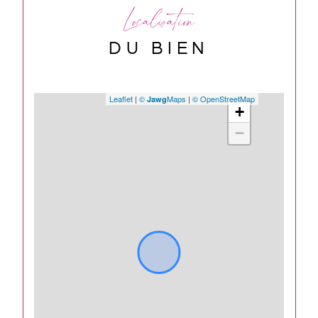
Localisation
DU BIEN
Leaflet
|
©
Maps
|
© OpenStreetMap
Jawg
+
−