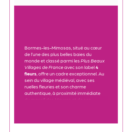
Bormes-les-Mimosas, situé au cœur 
de l’une des plus belles baies du 
monde et classé parmi les 
Plus Beaux 
Villages de France
 avec son label 
4 
fleurs
, offre un cadre exceptionnel. Au 
sein du village médiéval, avec ses 
ruelles fleuries et son charme 
authentique, à proximité immédiate 
du massif des Maures et de ses 
magnifiques sentiers de randonnée, 
se trouve cette maison de 
158 m²
pleine de potentiel.