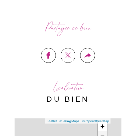
Partager ce bien
Localisation
DU BIEN
Leaflet
|
©
Maps
|
© OpenStreetMap
Jawg
+
−