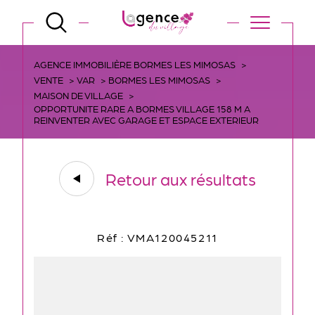
AGENCE IMMOBILIÈRE BORMES LES MIMOSAS
VENTE
VAR
BORMES LES MIMOSAS
MAISON DE VILLAGE
OPPORTUNITE RARE A BORMES VILLAGE 158 M A
REINVENTER AVEC GARAGE ET ESPACE EXTERIEUR
Retour aux résultats
Réf : VMA120045211