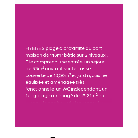
HYERES plage à proximité du port 
maison de 118m² bâtie sur 2 niveaux . 
Elle comprend une entrée, un séjour 
de 33m² ouvrant sur terrasse 
couverte de 13,50m² et jardin, cuisine 
équipée et aménagée très 
fonctionnelle, un WC independant, un 
1er garage aménagé de 13,21m² en 
espace buanderie et stockage et à 
l'étage : 3 chambres dont 2 avec 
placard et ouvrant sur terrasse de 
6,45m² et une avec salle de bains 
privative avec WC, une salle d'eau 
avec WC, un bureau pouvant être 