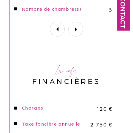
CONTACT
de ce bien : une pièce unique pouvant 
Nombre de chambre(s)
3
convenir à une occupation à l'année 
ou  pour un pied à terre facile 
d'entretien.
Les informations sur les risques 
auxquels ce bien est exposé sont 
disponibles sur le site Géorisques : 
georisques. gouv. fr.
Les infos
FINANCIÈRES
Charges
120 €
Taxe foncière annuelle
2 750 €