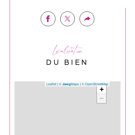
Localisation
DU BIEN
Leaflet
|
©
Maps
|
© OpenStreetMap
Jawg
+
−