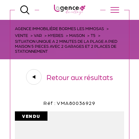
AGENCE IMMOBILIÈRE BORMES LES MIMOSAS
VENTE
VAR
HYERES
MAISON
T5
SITUATION UNIQUE A 2 MINUTES DE LA PLAGE A PIED
MAISON 5 PIECES AVEC 2 GARAGES ET 2 PLACES DE
STATIONNEMENT
Retour aux résultats
Réf : VMA80036929
VENDU