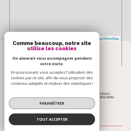
Leaflet
|
©
Maps
|
© OpenStreetMap
Jawg
Comme beaucoup, notre site
utilise les cookies
Espace
On aimerait vous accompagner pendant
votre visite.
PROPRIÉTAIRE
En poursuivant, vous acceptez l'utilisation des
cookies par ce site, afin de vous proposer des
se connecter
contenus adaptés et réaliser des statistiques !
© 2026 | TOUS DROITS RÉSERVÉS | TRADUCTION POWERED BY GOOGLE |
NOS HONORAIRES
PLAN DU SITE
MENTIONS LÉGALES
ADMIN
NOS LIENS
POLITIQUE RGPD
COOKIES
PARAMÉTRER
TOUT ACCEPTER