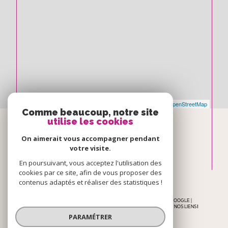
Leaflet
|
©
Maps
|
© OpenStreetMap
Jawg
Comme beaucoup, notre site
utilise les cookies
Espace
On aimerait vous accompagner pendant
votre visite.
PROPRIÉTAIRE
En poursuivant, vous acceptez l'utilisation des
cookies par ce site, afin de vous proposer des
se connecter
contenus adaptés et réaliser des statistiques !
© 2026 | TOUS DROITS RÉSERVÉS | TRADUCTION POWERED BY GOOGLE |
NOS HONORAIRES
PLAN DU SITE
MENTIONS LÉGALES
ADMIN
NOS LIENS
POLITIQUE RGPD
COOKIES
PARAMÉTRER